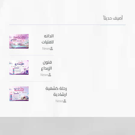
أضيف حديثاً
الدانه
للفتيات
News
فنون
الإبداع
News
رحلة كشفية
ارشادية
News