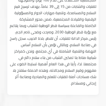
المجتمعية المــمتدة على مدار 100 يوم، والموجهة
للفتيات والشابات من 15 إلى 39 عاماً، بهدف ترسيخ قيم
السلام والمسامحة، وتنمية مهارات الحوار والمسؤولية
الرقمية والقيادة المجتمعية، ضمن محور المشاركة
الكاملة والفاعلة بسياسة قطر الوطنية للشباب وبما يتناغم
مع رؤية قطر الوطنية 2030. وصرحت وضحى ناصر الجبر،
رئيس مركز الدانة للفتيات، أن لقطر، بلدنا الحبيب، سجل راسخ
في صناعة السلام، وبالتالي نؤمن بأن السلام أساس
النهضة والتنمية الشاملة في أي مجتمع، ونحن كمراكز
شبابية مناط بنا تمكين الشباب من بناء سلام دائم في
مجتمعنا. لذا، رأينا في هذا العام أهمية تسليط الضوء على
مفهوم وقيم السلام ومجالاته، وهذه الحملة ستفتح بلا
شك مساحات آمنة للفتيات للتعلم والمبادرة وصناعة أثر
إيجابي ومستدام.