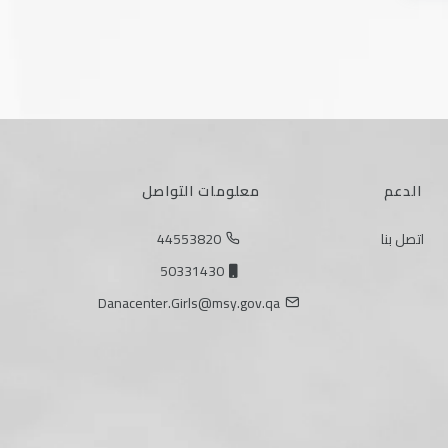
الدعم
معلومات التواصل
اتصل بنا
44553820
50331430
Danacenter.Girls@msy.gov.qa