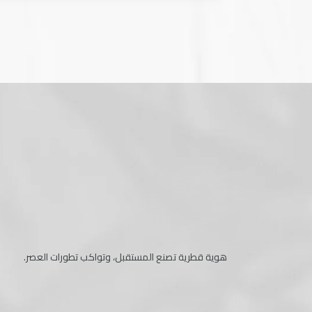
هوية قطرية تصنع المستقبل، وتواكب تطورات العصر.