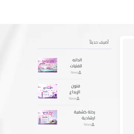
أضيف حديثاً
الدانه
للفتيات
News
فنون
الإبداع
News
رحلة كشفية
ارشادية
News