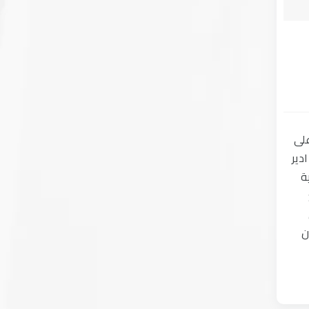
 على
دير
ة
ن