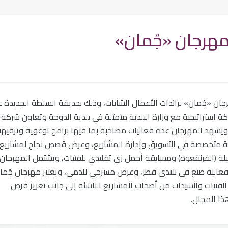
مهرجان «جُمان»
1 - 20 مارس الجاري مهرجان «جُمان» لرائدات الأعمال الشابات، وذلك بحديقة السلطة الجديدة
 بشراكة استراتيجية مع وزارة البلدية متمثلة في بلدية الدوحة وتعاون شركة ا
شهد المهرجان عدة فعاليات مصاحبة بما فيها برامج توعوية وترفيهي
ارية متخصصة في التسويق وإدارة المشاريع، وعرض قصص نجاح لمشاريع
ليلة (القرنقعوه) ومسابقة أجمل زي تقليدي للفتيات، ويشتمل المهرجان
 فعالية صنع في بلادي قطر، وعرض مسرحي للدمى، ويعتبر مهرجان جُما
الفتيات والسيدات من أصحاب المشاريع الناشئة إلى جانب تعزيز فرص
هذا المجال.