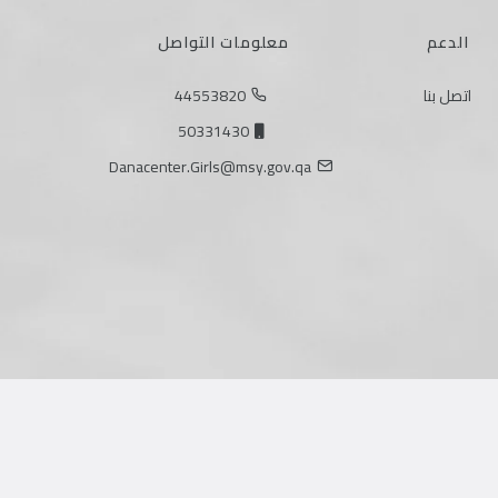
الدعم
معلومات التواصل
اتصل بنا
44553820
50331430
Danacenter.Girls@msy.gov.qa