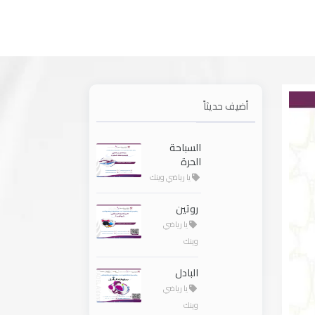
أضيف حديثاً
السباحة
الحرة
يا رياضي وينك
روتين
يا رياضي
وينك
البادل
يا رياضي
وينك