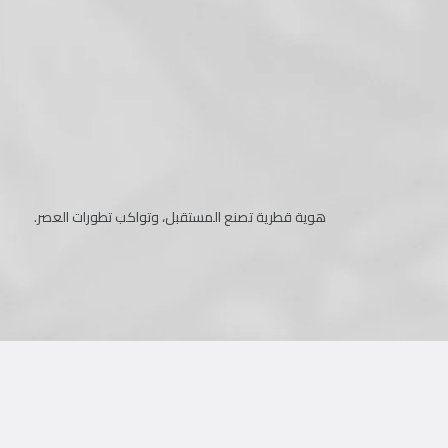
هوية قطرية تصنع المستقبل، وتواكب تطورات العصر.