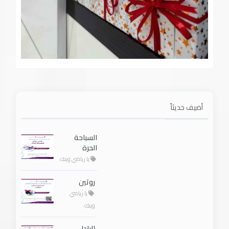
أضيف حديثاً
السباحة
الحرة
يا رياضي وينك
روتين
يا رياضي
وينك
البادل