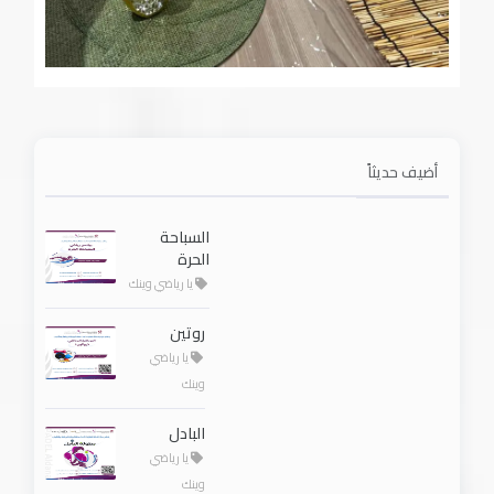
أضيف حديثاً
السباحة
الحرة
يا رياضي وينك
روتين
يا رياضي
وينك
البادل
يا رياضي
وينك