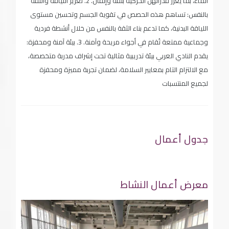
الماء، بما يعزز قدراتهن الحركية بثقة وإتقان. 2. تعزيز اللياقة والثقة
بالنفس: تساهم هذه الحصص في تقوية الجسم وتحسين مستوى
اللياقة البدنية، كما تدعم بناء الثقة بالنفس من خلال أنشطة فردية
وجماعية ممتعة تُقام في أجواء مريحة وآمنة. 3. بيئة آمنة ومحفزة:
يقدم النادي العربي بيئة تدريبية مثالية تحت إشراف مدربة متخصصة،
مع الالتزام التام بمعايير السلامة، لضمان تجربة مميزة ومحفزة
لجميع المنتسبات
جدول أعمال
معرض أعمال النشاط