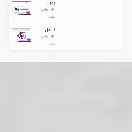
روتين
يا رياضي
وينك
البادل
يا رياضي
وينك